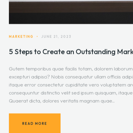
MARKETING
•
JUNE 21, 2023
5 Steps to Create an Outstanding Mark
Gutem temporibus quae facilis totam, dolorem laborum 
excepturi adipisci? Nobis consequatur ullam officiis adi
itaque error consectetur cupiditate vero voluptatem ar
consequuntur distinctio velit sed ipsum quisquam, itaque
Quaerat dicta, dolores veritatis magnam quae..
READ MORE