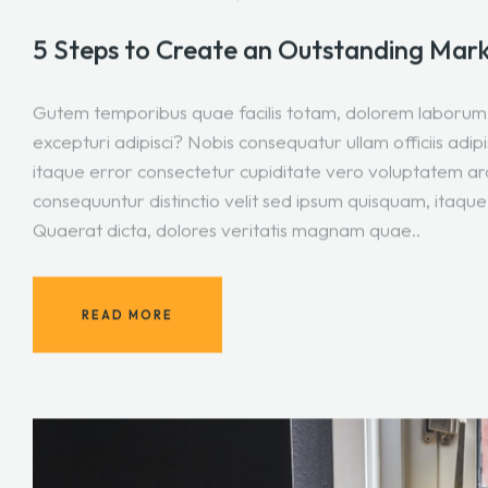
5 Steps to Create an Outstanding Mark
Gutem temporibus quae facilis totam, dolorem laborum 
excepturi adipisci? Nobis consequatur ullam officiis adi
itaque error consectetur cupiditate vero voluptatem ar
consequuntur distinctio velit sed ipsum quisquam, itaque
Quaerat dicta, dolores veritatis magnam quae..
READ MORE