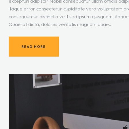
excepturi adipisci? Nobis consequatur ullam officiis adi
itaque error consectetur cupiditate vero voluptatem ar
consequuntur distinctio velit sed ipsum quisquam, itaque
Quaerat dicta, dolores veritatis magnam quae..
READ MORE