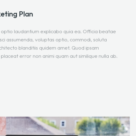
eting Plan
optio laudantium explicabo quia ea. Officia beatae
pisci assumenda, voluptas optio, commodi, soluta
chitecto blanditiis quidem amet. Quod ipsam
 placeat error non animi quam aut similique nulla ab.