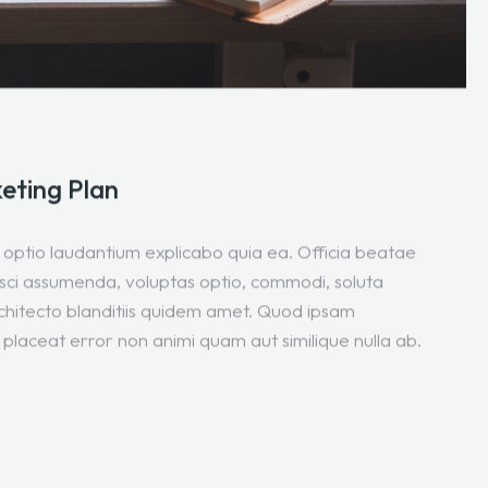
eting Plan
optio laudantium explicabo quia ea. Officia beatae
pisci assumenda, voluptas optio, commodi, soluta
chitecto blanditiis quidem amet. Quod ipsam
 placeat error non animi quam aut similique nulla ab.