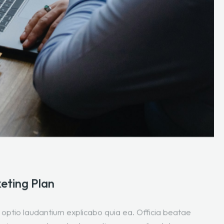
eting Plan
optio laudantium explicabo quia ea. Officia beatae