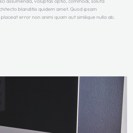
pisci assumenda, voluptas optio, commodi, soluta
chitecto blanditiis quidem amet. Quod ipsam
 placeat error non animi quam aut similique nulla ab.